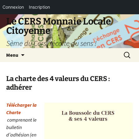
Connexion
Inscription
Aller
Le CERS Monnaie Locale
au
Citoyenne
contenu
Sème du Cers, récolte du sens !
Recherc
Menu
La charte des 4 valeurs du CERS :
adhérer
Télécharger la
Charte
comprenant le
bulletin
d’adhésion (en