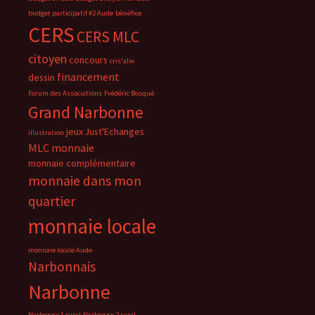
budget participatif #2 Aude
bénéfice
CERS
CERS MLC
citoyen
concours
cris'alie
financement
dessin
Forum des Associations
Frédéric Bosqué
Grand Narbonne
jeux
Just'Echanges
illustration
MLC
monnaie
monnaie complémentaire
monnaie dans mon
quartier
monnaie locale
monnaie locale Aude
Narbonnais
Narbonne
Narbonne 1 rural
Narbonne 2 rural