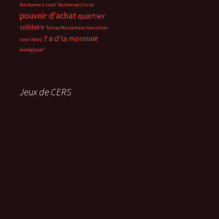
Narbonne 1 rural
Narbonne 2 rural
pouvoir d'achat
quartier
solidaire
Tortue Maraichere
transition
Y a d'la monnaie
vote
Votez
écologique*
Jeux de CERS