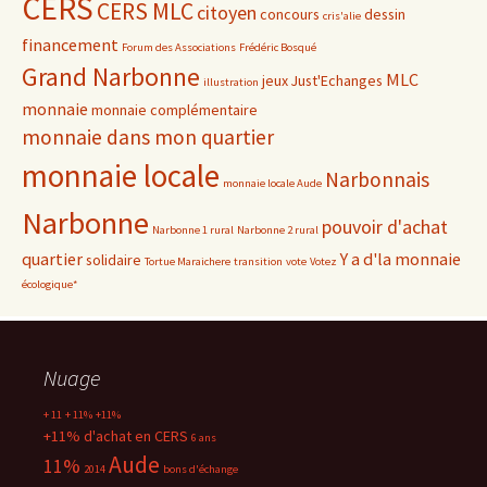
CERS
CERS MLC
citoyen
concours
dessin
cris'alie
financement
Forum des Associations
Frédéric Bosqué
Grand Narbonne
MLC
jeux
Just'Echanges
illustration
monnaie
monnaie complémentaire
monnaie dans mon quartier
monnaie locale
Narbonnais
monnaie locale Aude
Narbonne
pouvoir d'achat
Narbonne 1 rural
Narbonne 2 rural
quartier
Y a d'la monnaie
solidaire
Tortue Maraichere
transition
vote
Votez
écologique*
Nuage
+ 11
+ 11%
+11%
+11% d'achat en CERS
6 ans
Aude
11%
2014
bons d'échange