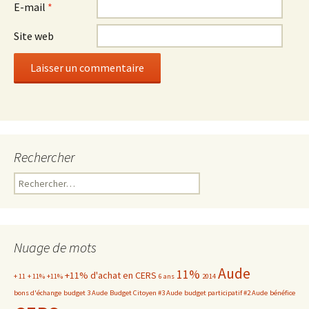
E-mail
*
Site web
Rechercher
Rechercher :
Nuage de mots
Aude
11%
+11% d'achat en CERS
+ 11
+ 11%
+11%
6 ans
2014
bons d'échange
budget 3 Aude
Budget Citoyen #3 Aude
budget participatif #2 Aude
bénéfice