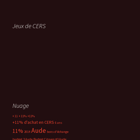
Jeux de CERS
Nuage
+ 11
+ 11%
+11%
+11% d'achat en CERS
6 ans
Aude
11%
2014
bons d'échange
budget 3 Aude
Budget Citoyen #3 Aude