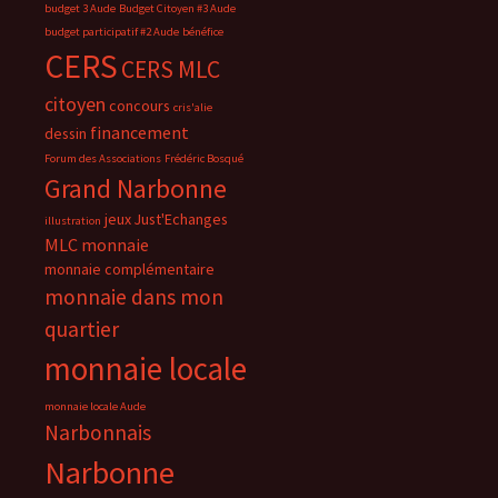
budget 3 Aude
Budget Citoyen #3 Aude
budget participatif #2 Aude
bénéfice
CERS
CERS MLC
citoyen
concours
cris'alie
financement
dessin
Forum des Associations
Frédéric Bosqué
Grand Narbonne
jeux
Just'Echanges
illustration
MLC
monnaie
monnaie complémentaire
monnaie dans mon
quartier
monnaie locale
monnaie locale Aude
Narbonnais
Narbonne