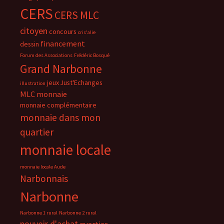
CERS
CERS MLC
citoyen
concours
cris'alie
financement
dessin
Forum des Associations
Frédéric Bosqué
Grand Narbonne
jeux
Just'Echanges
illustration
MLC
monnaie
monnaie complémentaire
monnaie dans mon
quartier
monnaie locale
monnaie locale Aude
Narbonnais
Narbonne
Narbonne 1 rural
Narbonne 2 rural
pouvoir d'achat
quartier