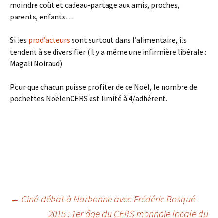
moindre coût et cadeau-partage aux amis, proches,
parents, enfants…
Si les
prod’acteurs
sont surtout dans l’alimentaire, ils
tendent à se diversifier (il y a même une infirmière libérale :
Magali Noiraud)
Pour que chacun puisse profiter de ce Noël, le nombre de
pochettes NoëlenCERS est limité à 4/adhérent.
Navigation
←
Ciné-débat à Narbonne avec Frédéric Bosqué
2015 : 1er âge du CERS monnaie locale du