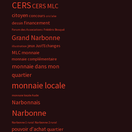
CERS
CERS MLC
citoyen
concours
cris'alie
financement
dessin
Forum des Associations
Frédéric Bosqué
Grand Narbonne
jeux
Just'Echanges
illustration
MLC
monnaie
monnaie complémentaire
monnaie dans mon
quartier
monnaie locale
monnaie locale Aude
Narbonnais
Narbonne
Narbonne 1 rural
Narbonne 2 rural
pouvoir d'achat
quartier