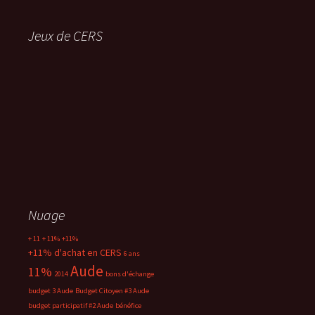
Jeux de CERS
Nuage
+ 11
+ 11%
+11%
+11% d'achat en CERS
6 ans
Aude
11%
2014
bons d'échange
budget 3 Aude
Budget Citoyen #3 Aude
budget participatif #2 Aude
bénéfice