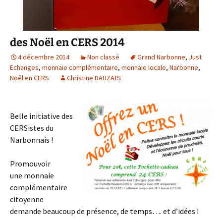
des Noël en CERS 2014
4 décembre 2014
Non classé
Grand Narbonne
,
Just
Echanges
,
monnaie complémentaire
,
monnaie locale
,
Narbonne
,
Noêl en CERS
Christine DAUZATS
Belle initiative des
CERSistes du
Narbonnais !
Promouvoir
une monnaie
complémentaire
citoyenne
demande beaucoup de présence, de temps…. et d’idées !