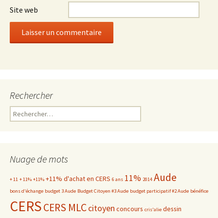
Site web
Rechercher
Rechercher :
Nuage de mots
Aude
11%
+11% d'achat en CERS
+ 11
+ 11%
+11%
6 ans
2014
bons d'échange
budget 3 Aude
Budget Citoyen #3 Aude
budget participatif #2 Aude
bénéfice
CERS
CERS MLC
citoyen
concours
dessin
cris'alie