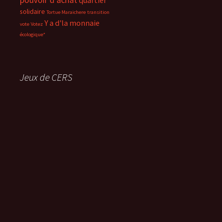
solidaire
Tortue Maraichere
transition
Y a d'la monnaie
vote
Votez
écologique*
Jeux de CERS