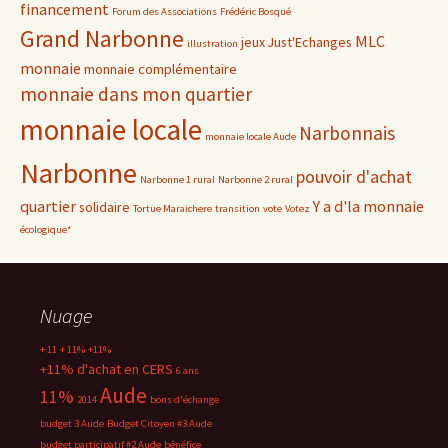
financement
Forum des Associations
Frédéric Bosqué
Grand Narbonne
MLC
jeux
Just'Echanges
illustration
monnaie
monnaie complémentaire
monnaie dans mon quartier
monnaie locale
Narbonnais
monnaie locale Aude
Narbonne
pouvoir d'achat
Narbonne 1 rural
Narbonne 2 rural
quartier
Y a d'la monnaie
solidaire
Tortue Maraichere
transition
vote
Votez
écologique*
Nuage
+ 11
+ 11%
+11%
+11% d'achat en CERS
6 ans
Aude
11%
2014
bons d'échange
budget 3 Aude
Budget Citoyen #3 Aude
budget participatif #2 Aude
bénéfice