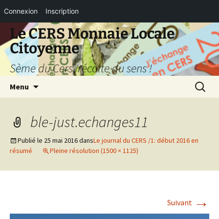
Connexion
Inscription
Aller
Le CERS Monnaie Locale
au
Citoyenne
contenu
Sème du Cers, récolte du sens !
Recherc
Menu
ble-just.echanges11
Publié le
25 mai 2016
dans
Le journal du CERS /1: début 2016 en
résumé
Pleine résolution (1500 × 1125)
→
Suivant