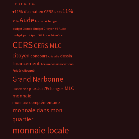
+ 11
+ 11%
+11%
11%
+11% d'achat en CERS
6 ans
Aude
2014
bons d'échange
budget 3 Aude
Budget Citoyen #3 Aude
budget participatif #2 Aude
bénéfice
CERS
CERS MLC
citoyen
concours
dessin
cris'alie
financement
Forum des Associations
Frédéric Bosqué
Grand Narbonne
MLC
jeux
Just'Echanges
illustration
monnaie
monnaie complémentaire
monnaie dans mon
quartier
monnaie locale