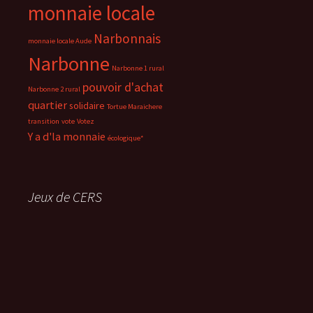
monnaie locale
Narbonnais
monnaie locale Aude
Narbonne
Narbonne 1 rural
pouvoir d'achat
Narbonne 2 rural
quartier
solidaire
Tortue Maraichere
transition
vote
Votez
Y a d'la monnaie
écologique*
Jeux de CERS