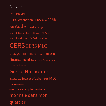
Nuage
+ 11
+ 11%
+11%
11%
+11% d'achat en CERS
6 ans
Aude
2014
bons d'échange
budget 3 Aude
Budget Citoyen #3 Aude
budget participatif #2 Aude
bénéfice
CERS
CERS MLC
citoyen
concours
dessin
cris'alie
financement
Forum des Associations
Frédéric Bosqué
Grand Narbonne
MLC
jeux
Just'Echanges
illustration
monnaie
monnaie complémentaire
monnaie dans mon
quartier