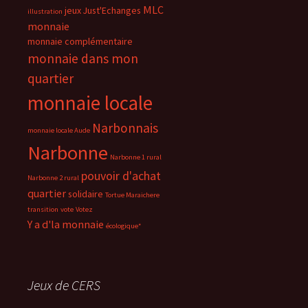
MLC
jeux
Just'Echanges
illustration
monnaie
monnaie complémentaire
monnaie dans mon
quartier
monnaie locale
Narbonnais
monnaie locale Aude
Narbonne
Narbonne 1 rural
pouvoir d'achat
Narbonne 2 rural
quartier
solidaire
Tortue Maraichere
transition
vote
Votez
Y a d'la monnaie
écologique*
Jeux de CERS