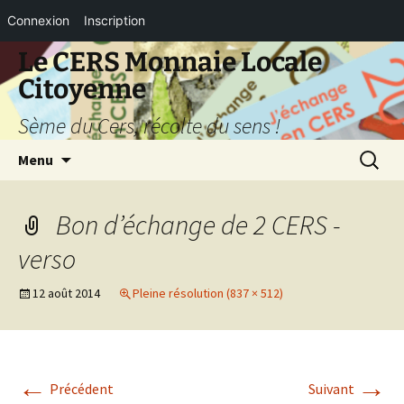
Connexion
Inscription
Aller
Le CERS Monnaie Locale
au
Citoyenne
contenu
Sème du Cers, récolte du sens !
Recherc
Menu
Bon d’échange de 2 CERS -
verso
12 août 2014
Pleine résolution (837 × 512)
←
→
Précédent
Suivant