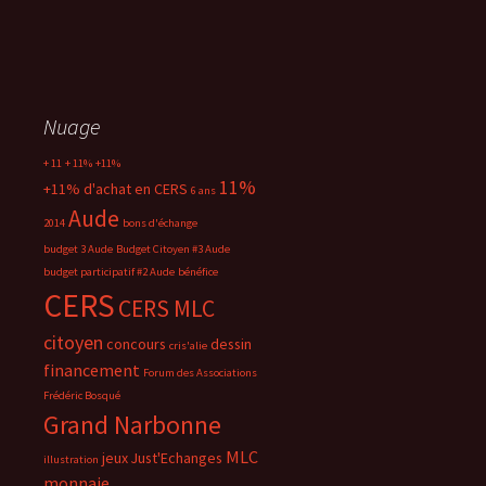
Nuage
+ 11
+ 11%
+11%
11%
+11% d'achat en CERS
6 ans
Aude
2014
bons d'échange
budget 3 Aude
Budget Citoyen #3 Aude
budget participatif #2 Aude
bénéfice
CERS
CERS MLC
citoyen
concours
dessin
cris'alie
financement
Forum des Associations
Frédéric Bosqué
Grand Narbonne
MLC
jeux
Just'Echanges
illustration
monnaie