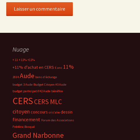
Nuage
+ 11
+ 11%
+11%
11%
+11% d'achat en CERS
6 ans
Aude
2014
bons d'échange
budget 3 Aude
Budget Citoyen #3 Aude
budget participatif #2 Aude
bénéfice
CERS
CERS MLC
citoyen
concours
dessin
cris'alie
financement
Forum des Associations
Frédéric Bosqué
Grand Narbonne