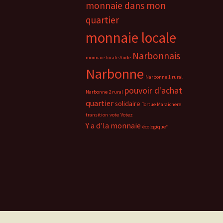
monnaie dans mon
quartier
monnaie locale
Narbonnais
monnaie locale Aude
Narbonne
Narbonne 1 rural
pouvoir d'achat
Narbonne 2 rural
quartier
solidaire
Tortue Maraichere
transition
vote
Votez
Y a d'la monnaie
écologique*