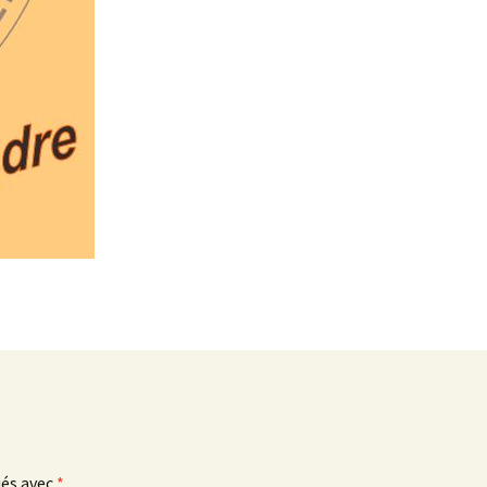
ués avec
*