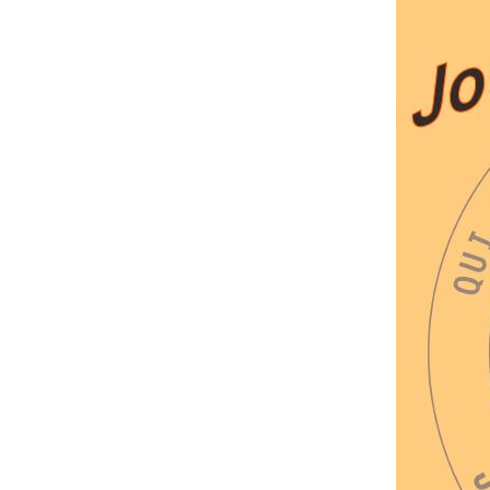
Adhérer – Charte des 4
CERS
valeurs
Bénévol
La Boussole du CERS
Locale 
Faire un