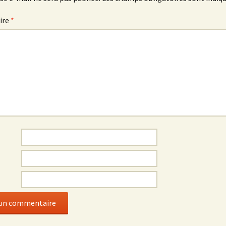
ire
*