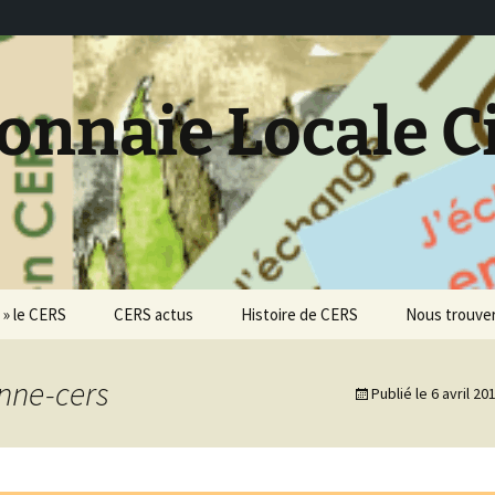
onnaie Locale C
 » le CERS
CERS actus
Histoire de CERS
Nous trouver
od’acteur CERS
L’agenda des RDV CERS
Les Prod’acteurs
Une marraine pour le
Demandes c
souffleurs de CERS
CERS
nne-cers
Publié le
6 avril 20
i être
Jeux de Monnaies
Facebook pa
acteur ?
Les chemins du CERS
Quels coupons-billets
pour le CERS ?
L’agenda des animations
Instagram
 associ-action