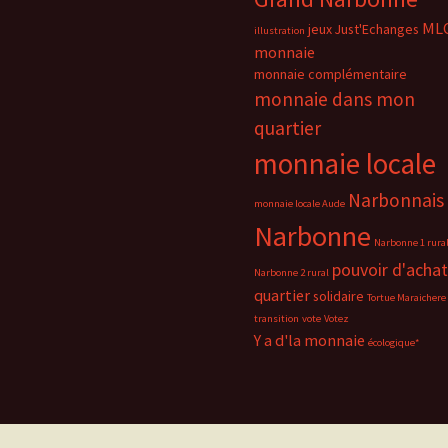
ML
jeux
Just'Echanges
illustration
monnaie
monnaie complémentaire
monnaie dans mon
quartier
monnaie locale
Narbonnais
monnaie locale Aude
Narbonne
Narbonne 1 rura
pouvoir d'achat
Narbonne 2 rural
quartier
solidaire
Tortue Maraichere
transition
vote
Votez
Y a d'la monnaie
écologique*