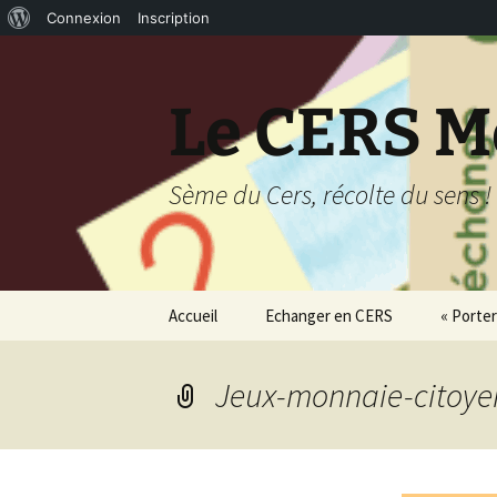
À
Connexion
Inscription
Aller
propos
au
de
contenu
Le CERS M
WordPress
Sème du Cers, récolte du sens !
Accueil
Echanger en CERS
« Porter
Les Comptoirs d’échange
Être Pr
CERS
Jeux-monnaie-citoye
Pourquo
Carte des prod’acteurs
consom’
du CERS
Être une