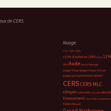
eux de CERS
Nuage
+ 11
+ 11%
+11%
11
+11% d'achat en CERS
6 ans
Aude
2014
bons d'échange
budget 3 Aude
Budget Citoyen #3 Aude
budget participatif #2 Aude
bénéfice
CERS
CERS MLC
citoyen
concours
dessin
cris'alie
financement
Forum des Association
Frédéric Bosqué
Grand Narbonne