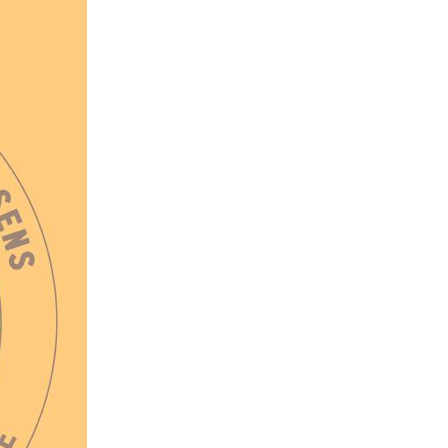
lists
 Just