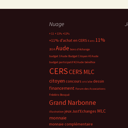
Nuage
J
+ 11
+ 11%
+11%
11%
+11% d'achat en CERS
6 ans
Aude
2014
bons d'échange
budget 3 Aude
Budget Citoyen #3 Aude
budget participatif #2 Aude
bénéfice
CERS
CERS MLC
citoyen
concours
dessin
cris'alie
financement
Forum des Associations
Frédéric Bosqué
Grand Narbonne
MLC
jeux
Just'Echanges
illustration
monnaie
monnaie complémentaire