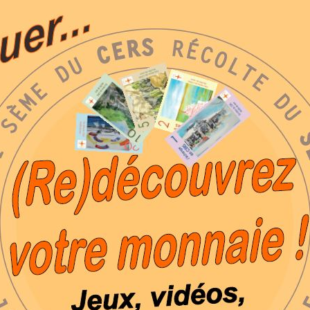
Parrains et marraines de
CERS
YouTube-play
e à la Monnaie
CERS
Le CERS et l’histoire
L’association
Échanges
 don
Le CERS occitan et
catalan
Le vent du CERS en vers