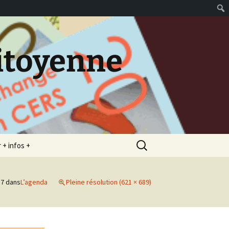
itoyenne
Rechercher :
 + infos +
ontact
17
dans
L’agenda
Pleine résolution (621 × 689)
ge