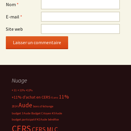
Nom
*
E-mail
*
Site web
Nuage
+ 11
+ 11%
+11%
11%
+11% d'achat en CERS
6 ans
Aude
2014
bons d'échange
budget 3 Aude
Budget Citoyen #3 Aude
budget participatif #2 Aude
bénéfice
CERS
CERS MLC