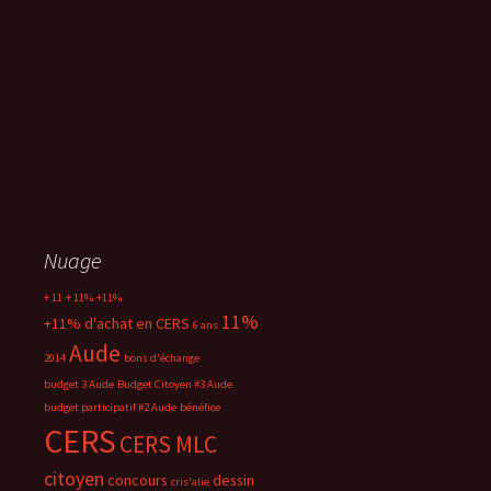
Nuage
+ 11
+ 11%
+11%
11%
+11% d'achat en CERS
6 ans
Aude
2014
bons d'échange
budget 3 Aude
Budget Citoyen #3 Aude
budget participatif #2 Aude
bénéfice
CERS
CERS MLC
citoyen
concours
dessin
cris'alie