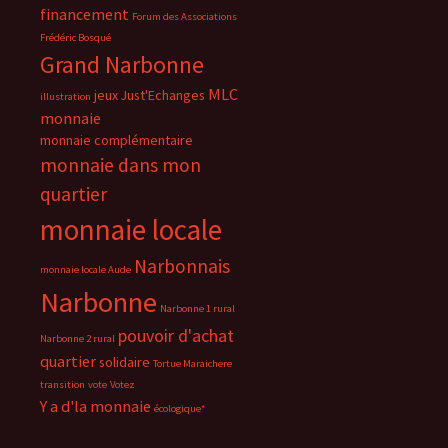
financement
Forum des Associations
Frédéric Bosqué
Grand Narbonne
MLC
jeux
Just'Echanges
illustration
monnaie
monnaie complémentaire
monnaie dans mon
quartier
monnaie locale
Narbonnais
monnaie locale Aude
Narbonne
Narbonne 1 rural
pouvoir d'achat
Narbonne 2 rural
quartier
solidaire
Tortue Maraichere
transition
vote
Votez
Y a d'la monnaie
écologique*