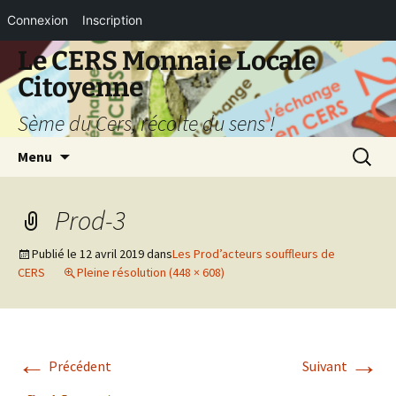
Connexion
Inscription
Aller
Le CERS Monnaie Locale
au
Citoyenne
contenu
Sème du Cers, récolte du sens !
Recherc
Menu
Prod-3
Publié le
12 avril 2019
dans
Les Prod’acteurs souffleurs de
CERS
Pleine résolution (448 × 608)
←
→
Précédent
Suivant