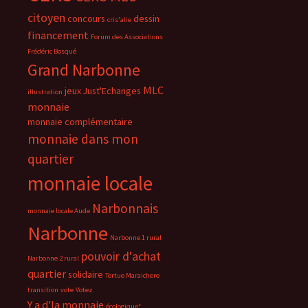
citoyen
concours
dessin
cris'alie
financement
Forum des Associations
Frédéric Bosqué
Grand Narbonne
MLC
jeux
Just'Echanges
illustration
monnaie
monnaie complémentaire
monnaie dans mon
quartier
monnaie locale
Narbonnais
monnaie locale Aude
Narbonne
Narbonne 1 rural
pouvoir d'achat
Narbonne 2 rural
quartier
solidaire
Tortue Maraichere
transition
vote
Votez
Y a d'la monnaie
écologique*